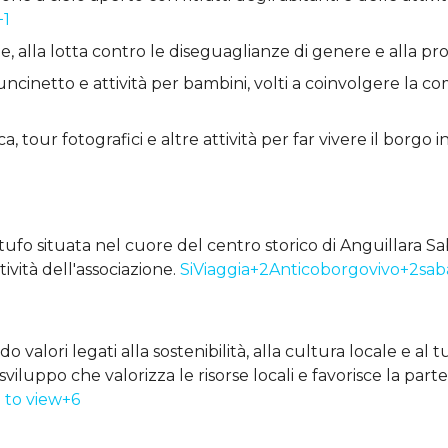
+1
, alla lotta contro le diseguaglianze di genere e alla p
, uncinetto e attività per bambini, volti a coinvolgere la co
rca, tour fotografici e altre attività per far vivere il borg
tufo situata nel cuore del centro storico di Anguillara Sa
ività dell'associazione.
SiViaggia+2Anticoborgovivo+2saba
valori legati alla sostenibilità, alla cultura locale e al
luppo che valorizza le risorse locali e favorisce la parte
 to view+6