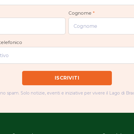
Cognome
*
telefonico
o spam. Solo notizie, eventi e iniziative per vivere il Lago di Bra