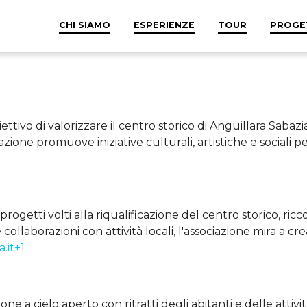
CHI SIAMO
ESPERIENZE
TOUR
PROGE
tivo di valorizzare il centro storico di Anguillara Sabazia
azione promuove iniziative culturali, artistiche e sociali pe
rogetti volti alla riqualificazione del centro storico, ric
i e collaborazioni con attività locali, l'associazione mira a c
.it+1
ione a cielo aperto con ritratti degli abitanti e delle attivi