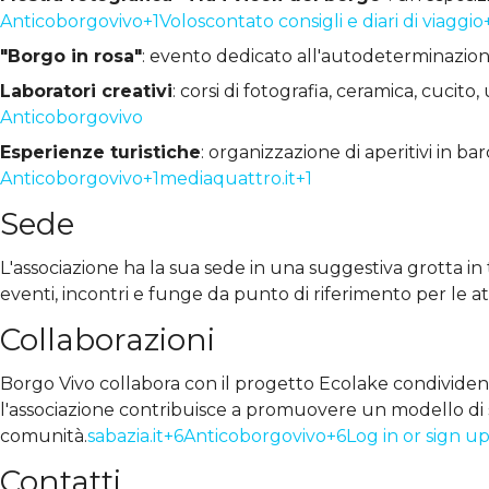
Anticoborgovivo+1Voloscontato consigli e diari di viaggio
"Borgo in rosa"
: evento dedicato all'autodeterminazione
Laboratori creativi
: corsi di fotografia, ceramica, cucito
Anticoborgovivo
Esperienze turistiche
: organizzazione di aperitivi in ba
Anticoborgovivo+1mediaquattro.it+1
Sede
L'associazione ha la sua sede in una suggestiva grotta in 
eventi, incontri e funge da punto di riferimento per le att
Collaborazioni
Borgo Vivo collabora con il progetto Ecolake condividendo 
l'associazione contribuisce a promuovere un modello di svi
comunità.
sabazia.it+6Anticoborgovivo+6Log in or sign up
Contatti